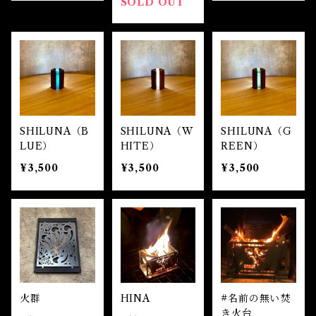
SOLD OUT
SHILUNA（B
SHILUNA（W
SHILUNA（G
LUE）
HITE）
REEN）
¥3,500
¥3,500
¥3,500
火群
HINA
#名前の無い焚
き火台