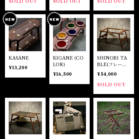
SOLD OUT
SOLD OUT
SOLD OUT
KASANE
KIGANE (CO
SHINOBI TA
LOR)
BLE(フレーム
¥13,200
のみ)
¥16,500
¥54,000
SOLD OUT