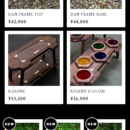
DAN FRAME TOP
DAN FRAME BASE
¥42,000
¥44,000
KASANE
KIGANE (COLOR)
¥13,200
¥16,500