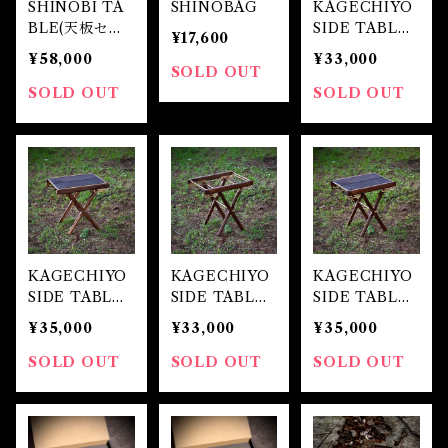
SHINOBI TA
SHINOBAG
KAGECHIYO
BLE(天板セッ
SIDE TABLE
¥17,600
ト)
【忍】(フレー
¥58,000
¥33,000
ムのみ)
SOLD OUT
SOLD OUT
SOLD OUT
KAGECHIYO
KAGECHIYO
KAGECHIYO
SIDE TABLE
SIDE TABLE
SIDE TABLE
【忍】(天板セ
【極】(フレー
【極】(天板セ
¥35,000
¥33,000
¥35,000
ット)
ムのみ)
ット)
SOLD OUT
SOLD OUT
SOLD OUT