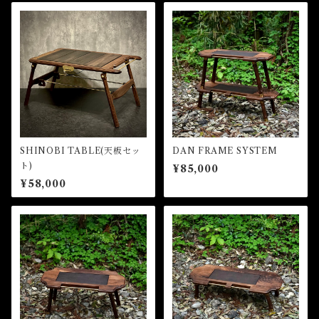
SHINOBI TABLE(天板セッ
DAN FRAME SYSTEM
ト)
¥85,000
¥58,000