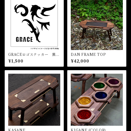
GRACEロゴステッカー 黒
DAN FRAME TOP
(大)
¥1,500
¥42,000
KASANE
KIGANE (COLOR)