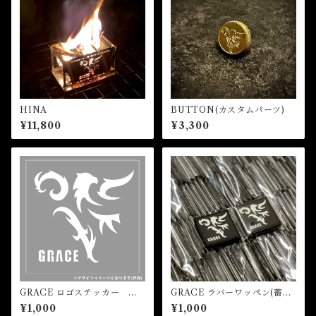
HINA
BUTTON(カスタムパーツ)
¥11,800
¥3,300
GRACE ロゴステッカー
GRACE ラバーワッペン(蓄
白 (小)
光・ベルクロ仕様)
¥1,000
¥1,000