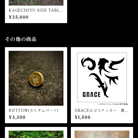
KAGECHIYO SIDE TABLE
【忍】(天板セット)
¥35,000
その他の商品
BUTTON(カスタムパーツ)
GRACEロゴステッカー 黒
(大)
¥3,300
¥1,500