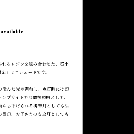
）
 available
ふれるレジンを組み合わせた、超小
P対応」ミニシェードです。
の澄んだ光が調和し、点灯時には幻
ャンプサイトでは間接照明として、
首から下げられる携帯灯としても活
の目印、お子さまの安全灯としても