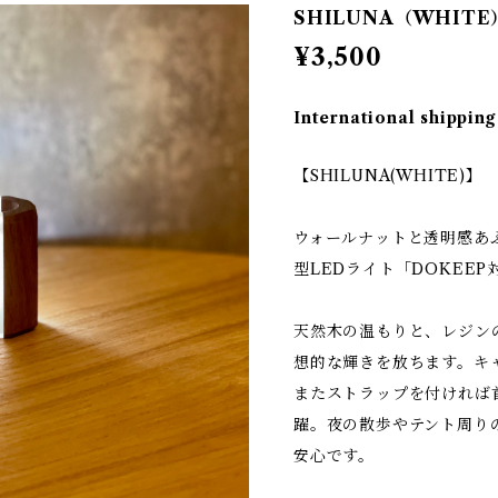
SHILUNA（WHITE
¥3,500
International shipping
【SHILUNA(WHITE)】
ウォールナットと透明感あ
型LEDライト「DOKEE
天然木の温もりと、レジン
想的な輝きを放ちます。キ
またストラップを付ければ
躍。夜の散歩やテント周り
安心です。