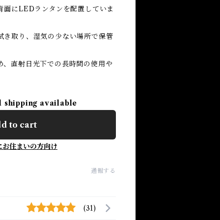
背面にLEDランタンを配置していま
拭き取り、湿気の少ない場所で保管
め、直射日光下での長時間の使用や
l shipping available
d to cart
にお住まいの方向け
通報する
(31)