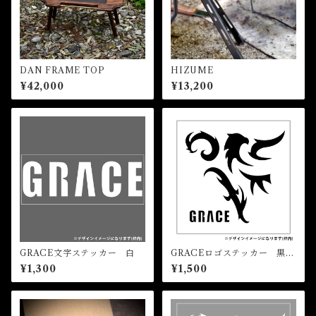
DAN FRAME TOP
HIZUME
¥42,000
¥13,200
GRACE文字ステッカー 白
GRACEロゴステッカー 黒
(大)
¥1,300
¥1,500