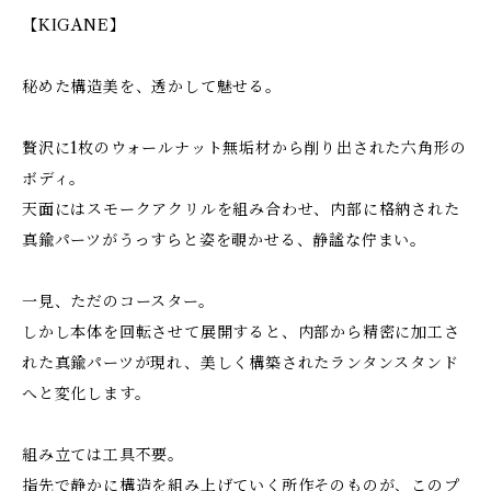
【KIGANE】
秘めた構造美を、透かして魅せる。
贅沢に1枚のウォールナット無垢材から削り出された六角形の
ボディ。
天面にはスモークアクリルを組み合わせ、内部に格納された
真鍮パーツがうっすらと姿を覗かせる、静謐な佇まい。
一見、ただのコースター。
しかし本体を回転させて展開すると、内部から精密に加工さ
れた真鍮パーツが現れ、美しく構築されたランタンスタンド
へと変化します。
組み立ては工具不要。
指先で静かに構造を組み上げていく所作そのものが、このプ