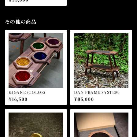
¥33,000
その他の商品
KIGANE (COLOR)
DAN FRAME SYSTEM
¥16,500
¥85,000