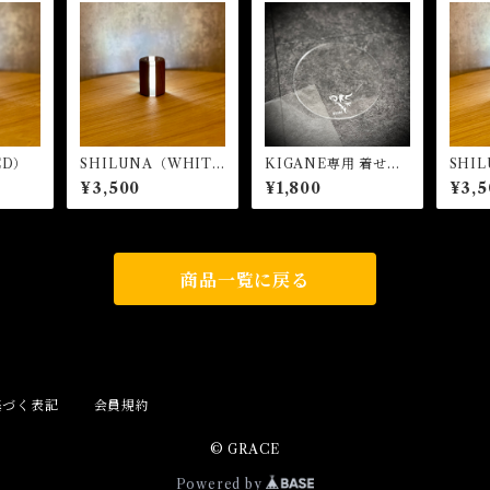
ED）
SHILUNA（WHIT
KIGANE専用 着せ替
SHI
E）
えパーツ(クリア)
¥3,500
¥1,800
¥3,5
商品一覧に戻る
基づく表記
会員規約
© GRACE
Powered by