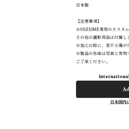
日本製
【注意事項】
※HIZUME専用のカスタ
その他の撮影用品は付属し
※加工の際に、若干小傷が
※製品の色味は写真と実物
ご了承ください。
Internationa
Ad
日本国内