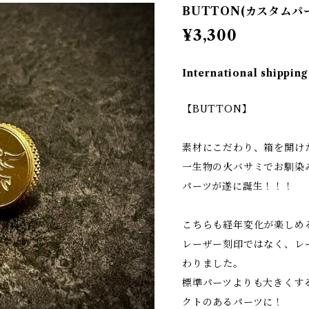
BUTTON(カスタムパ
¥3,300
International shipping
【BUTTON】
素材にこだわり、箱を開け
一生物の火バサミでお馴染み
パーツが遂に誕生！！！
こちらも経年変化が楽しめ
レーザー刻印ではなく、レ
わりました。
標準パーツよりも大きくす
クトのあるパーツに！